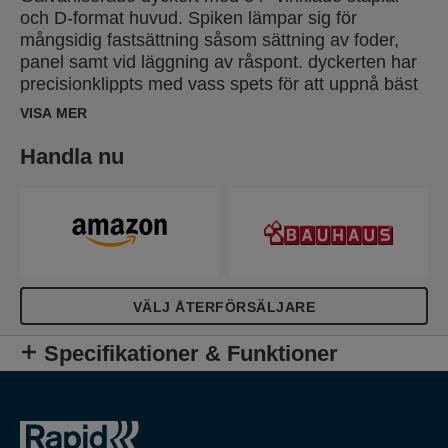
och D-format huvud. Spiken lämpar sig för
mångsidig fastsättning såsom sättning av foder,
panel samt vid läggning av råspont. dyckerten har
precisionklippts med vass spets för att uppnå bäst
penetration vid användning. Finns även i rostfri
VISA MER
version för utsatta miljöer.
Handla nu
VÄLJ ÅTERFÖRSÄLJARE
Specifikationer & Funktioner