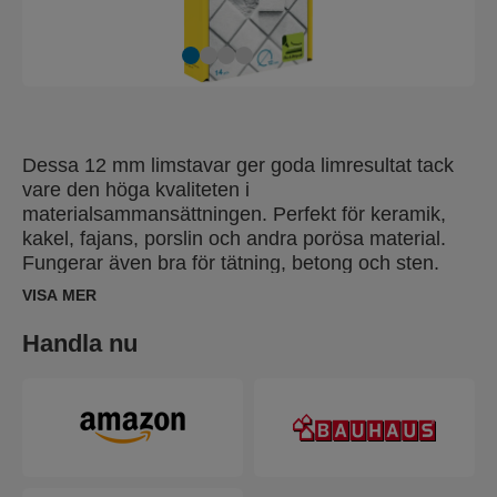
Dessa 12 mm limstavar ger goda limresultat tack
vare den höga kvaliteten i
materialsammansättningen. Perfekt för keramik,
kakel, fajans, porslin och andra porösa material.
Fungerar även bra för tätning, betong och sten.
Förpackningen innehåller 14 långa limstavar,
VISA MER
perfekt för fastsättning och reperationer.
Handla nu