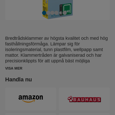
Bredtrådsklammer av högsta kvalitet och med hög
fasthållningsförmåga. Lämpar sig för
isoleringsmaterial, tunn plastfilm, wellpapp samt
mattor. Klammertråden är galvaniserad och har
precisionklippts för att uppnå bäst möjliga
penetration vid användning. Klammertypen finns
VISA MER
även i rostfri version för utsatta miljöer.
Handla nu