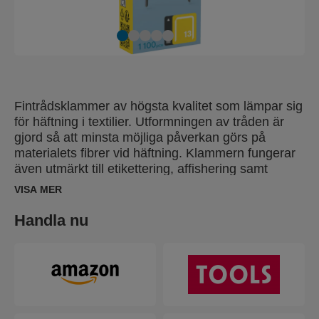
Fintrådsklammer av högsta kvalitet som lämpar sig
för häftning i textilier. Utformningen av tråden är
gjord så att minsta möjliga påverkan görs på
materialets fibrer vid häftning. Klammern fungerar
även utmärkt till etikettering, affishering samt
temporär häftning. Klammertråden är galvaniserad
VISA MER
och har precisionklippts för att uppnå bäst möjliga
penetration vid användning. Klammertypen finns
Handla nu
även i rostfri version för utsatta miljöer.