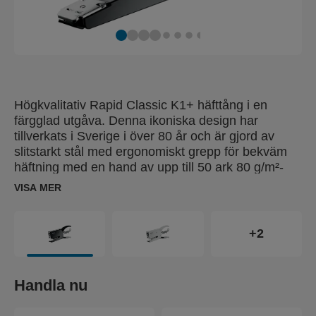
Högkvalitativ Rapid Classic K1+ häfttång i en
färgglad utgåva. Denna ikoniska design har
tillverkats i Sverige i över 80 år och är gjord av
slitstarkt stål med ergonomiskt grepp för bekväm
häftning med en hand av upp till 50 ark 80 g/m²-
papper. Det justerbara städet ger både häftnings-
VISA MER
och nålningsfunktioner i samma tång, medan det
stora insticksdjupet gör den praktisk för
omslagspapper, kuvert och etiketter. Den
+2
mångsidiga häfttången passar lika bra på kontor
som i hem, postkontor, butiker och
blomsterhandlar. Produkten är certifierad av
Handla nu
ClimatePartner (climate-id.com/T99YMY). Rapid
Classic K1+ är byggd för lång livslängd och