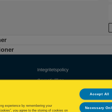
ner
ioner
Integritetspolicy
Garantivillkor
Cookiepolicy
Accept All
Impressum
ing experience by remembering your
Necessary On
Cookies”, you agree to the storing of cookies on