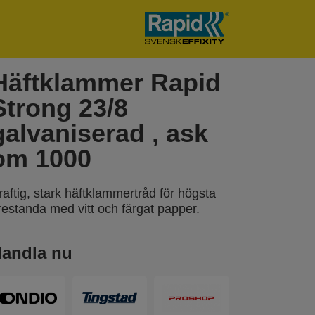
Häftklammer Rapid
Strong 23/8
galvaniserad , ask
om 1000
raftig, stark häftklammertråd för högsta
restanda med vitt och färgat papper.
andla nu