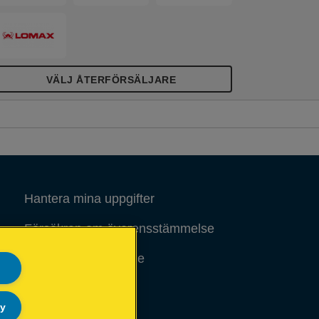
VÄLJ ÅTERFÖRSÄLJARE
Hantera mina uppgifter
Försäkran om överensstämmelse
Rättsligt meddelande
Sidöversikt
ly