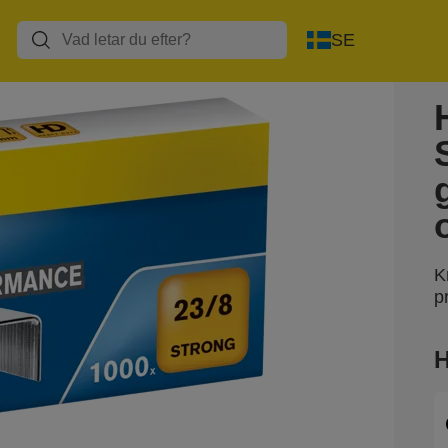
SE
K
p
H