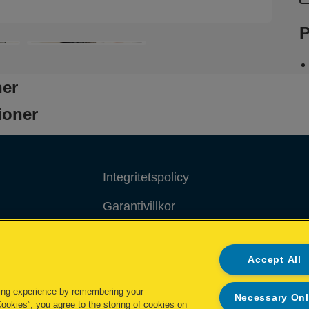
P
ner
ioner
Integritetspolicy
Garantivillkor
Cookiepolicy
Accept All
Impressum
ing experience by remembering your
Necessary On
Cookies”, you agree to the storing of cookies on