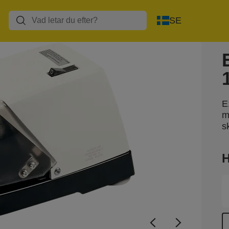
SE
E
m
s
H