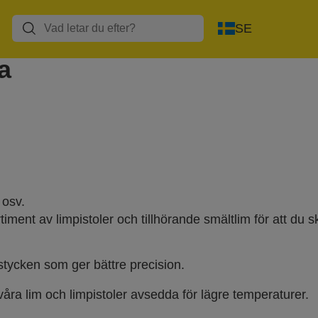
Limpistoler och
Blindnitar och
Varmluftspistoler
SE
lim
blindnittänger
a
 osv.
ent av limpistoler och tillhörande smältlim för att du sk
tycken som ger bättre precision.
åra lim och limpistoler avsedda för lägre temperaturer.