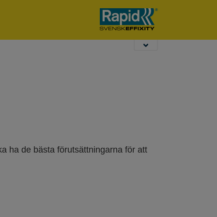
Trädgårdstänger
Häftning &
Metallexpander
Stansning
plugg
a ha de bästa förutsättningarna för att