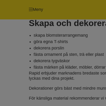
Häftpistoler och
Spikpistoler
Meny
klammer
Skapa och dekorer
skapa blomsterarrangemang
göra egna T-shirts
dekorera porslin
fästa ornament på sten, trä eller plast
dekorera tygväskor
fästa märken på kläder, möbler, dörrar
Rapid erbjuder marknadens bredaste sortim
lyckas med dina projekt.
Dekorationer görs bäst med mindre muns
För känsliga material rekommenderar vi v