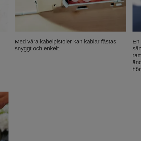
Med våra kabelpistoler kan kablar fästas
En 
snyggt och enkelt.
sän
ram
änd
hör