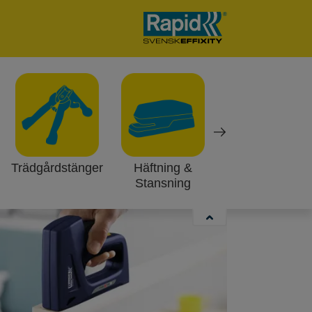
r? Genom att sätta fast ditt favorittyg
nslåda.
Trädgårdstänger
Häftning &
Metallexpander
t ut.
Stansning
plugg