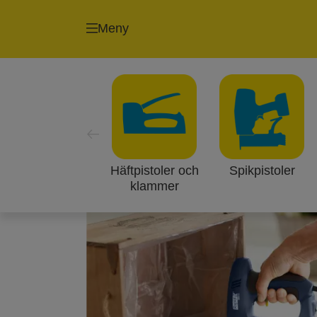
Meny
Bli din egna inred
Ditt hem ska spegla din personlighet och 
över en tavelram kan du snabbt skapa en 
Semestersouvenirer som ligger och skrä
Häftpistoler och
Spikpistoler
Sladdar som hänger löst överallt ger en o
klammer