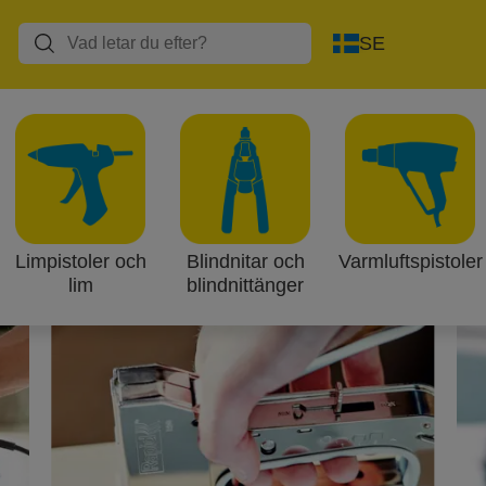
SE
ningsarkitekt med Rapid
stil. Varför hänga upp saker på väggarna som du inte gilla
väggdekoration i precis de färger du vill ha.
par och samlar damm… samla ihop dem i en presentatio
Limpistoler och
Blindnitar och
Varmluftspistoler
färdig känsla. Fäst dem i raka linjer så ser det mer ordna
lim
blindnittänger