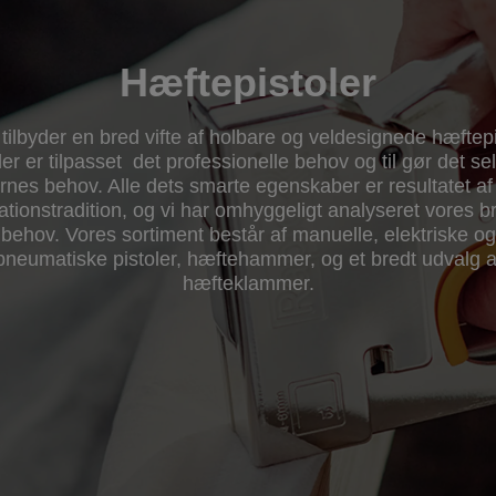
Hæftepistoler
tilbyder en bred vifte af holbare og veldesignede hæftepi
er er tilpasset det professionelle behov og til gør det se
rnes behov. Alle dets smarte egenskaber er resultatet af
ationstradition, og vi har omhyggeligt analyseret vores b
behov. Vores sortiment består af manuelle, elektriske og
pneumatiske pistoler, hæftehammer, og et bredt udvalg a
hæfteklammer.