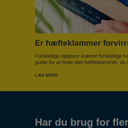
Er hæfteklammer forvir
Forskellige opgaver kræver forskellige 
guide for at finde den hæfteklammer, du h
LÆS MERE
Har du brug for fle