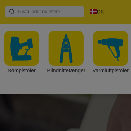
DK
Sømpistoler
Blindnittetænger
Varmluftpistoler