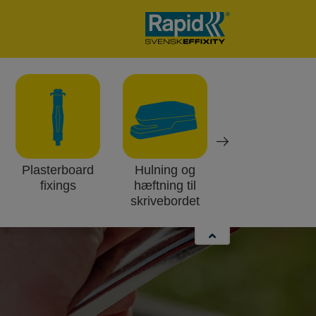
Plasterboard
Hulning og
Havetænger
fixings
hæftning til
skrivebordet