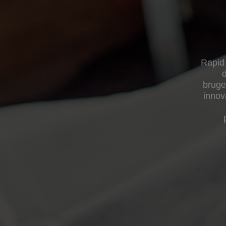
Rapid 
d
bruge
innov