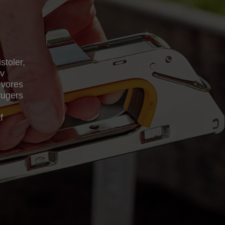
stoler,
lv
 vores
rugers
f