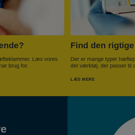
rende?
Find den rigtige
hæfteklammer. Læs vores
Der er mange typer hæftepis
ar brug for.
det værktøj, der passer til
LÆS MERE
re