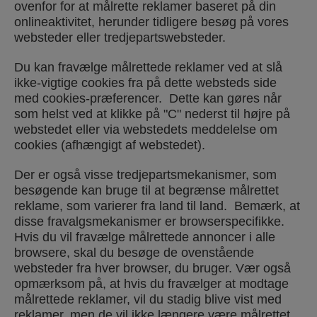
ovenfor for at målrette reklamer baseret på din
onlineaktivitet, herunder tidligere besøg på vores
websteder eller tredjepartswebsteder.
Du kan fravælge målrettede reklamer ved at slå
ikke-vigtige cookies fra på dette websteds side
med cookies-præferencer. Dette kan gøres når
som helst ved at klikke på "C" nederst til højre på
webstedet eller via webstedets meddelelse om
cookies (afhængigt af webstedet).
Der er også visse tredjepartsmekanismer, som
besøgende kan bruge til at begrænse målrettet
reklame, som varierer fra land til land. Bemærk, at
disse fravalgsmekanismer er browserspecifikke.
Hvis du vil fravælge målrettede annoncer i alle
browsere, skal du besøge de ovenstående
websteder fra hver browser, du bruger. Vær også
opmærksom på, at hvis du fravælger at modtage
målrettede reklamer, vil du stadig blive vist med
reklamer, men de vil ikke længere være målrettet