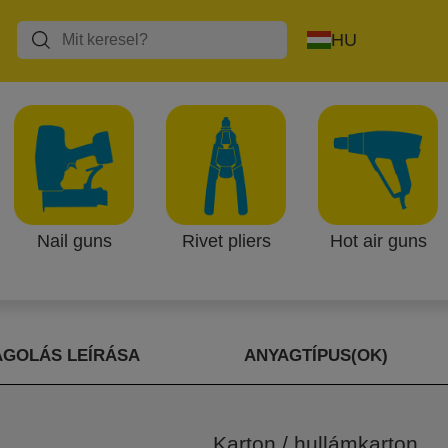
HU
sznosítási útmutató
ető legkevesebb csomagolást használjuk, és a lehető le
ni, ha azok egyetlen anyagtípusból készülnek, és így 
t helyezni.
Nail guns
Rivet pliers
Hot air guns
típus ikonokkal jelöltük, és az alábbiakban látható, 
GOLÁS LEÍRÁSA
ANYAGTÍPUS(OK)
Karton / hullámkarton