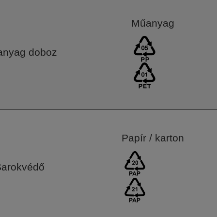
Műanyag
nyag doboz
Papír / karton
Sarokvédő