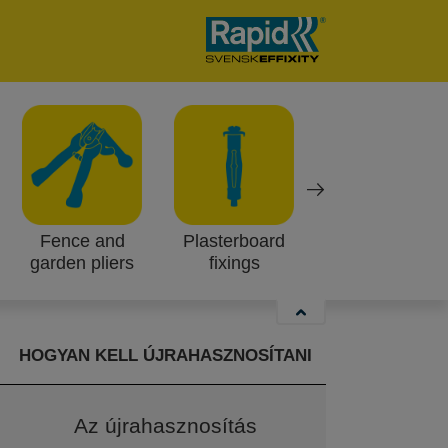
gnagyobb mértékben újrahasznosíthatóvá
a különböző anyagokat könnyedén a
Fence and
Plasterboard
18V Power Tool
garden pliers
fixings
hogyan lehet a különböző anyagtípusokat
HOGYAN KELL ÚJRAHASZNOSÍTANI
Az újrahasznosítás