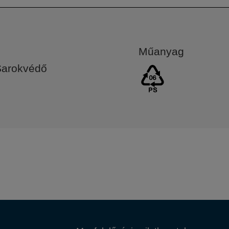
Műanyag
Sarokvédő