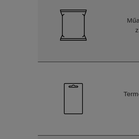
Műa
z
Term