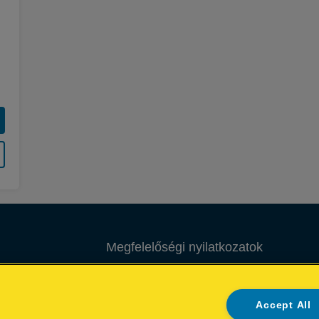
Megfelelőségi nyilatkozatok
Garancialis feltetelek
Accept All
Csomagolás újrahasznosítási