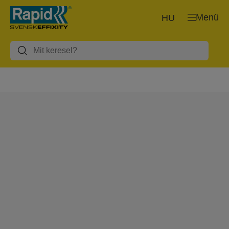
Menü
HU