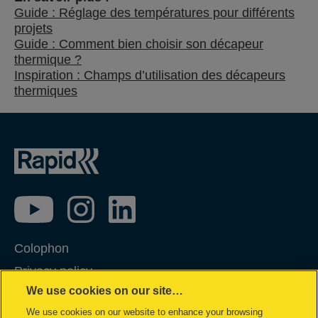
Guide : Réglage des températures pour différents
projets
Guide : Comment bien choisir son décapeur
thermique ?
Inspiration : Champs d’utilisation des décapeurs
thermiques
Colophon
Privacy policy
We use cookies on our site…
Politique concernant les cookies
We use cookies on our website to enhance your browsing
Demande de données complètes