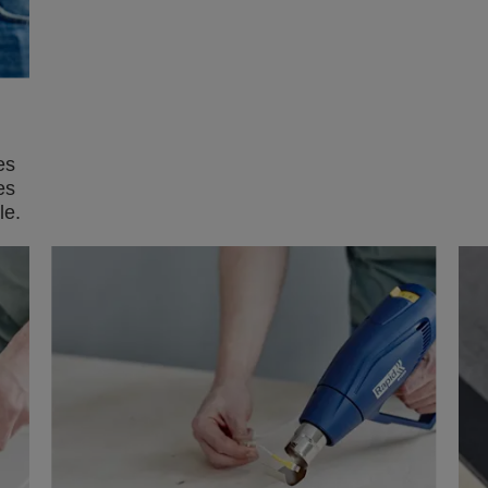
es
es
le.