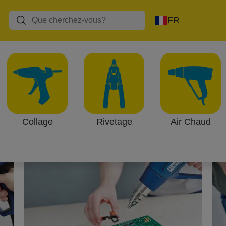
FR
ation
ans une multitude de projets allant de la rénovation de v
eau à des applications plus avancées comme réparer les 
 température.
Collage
Rivetage
Air Chaud