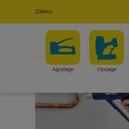
Menu
Domaines d'applic
Les pistolets à air chaud sont utilisés d
de voiture, le dégivrage de conduites d'
covering de voiture ou la soudure basse
Agrafage
Clouage