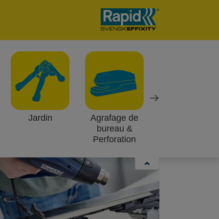
ieux meubles, la réparation de pare-chocs
systèmes de câblage électrique, le
Jardin
Agrafage de
Fixations murs
bureau &
creux
Perforation