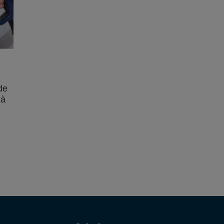
de
 à