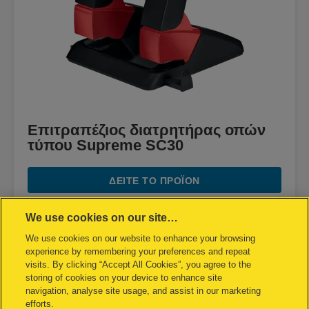
Επιτραπέζιος διατρητήρας οπών
τύπου Supreme SC30
ΔΕΊΤΕ ΤΟ ΠΡΟΪΌΝ
ΑΠΌ ΠΟΥ ΑΓΟΡΆΖΩ
We use cookies on our site…
We use cookies on our website to enhance your browsing
experience by remembering your preferences and repeat
visits. By clicking “Accept All Cookies”, you agree to the
storing of cookies on your device to enhance site
navigation, analyse site usage, and assist in our marketing
efforts.