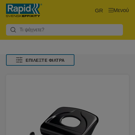
Μενού
GR
ΕΠΙΛΈΞΤΕ ΦΊΛΤΡΑ