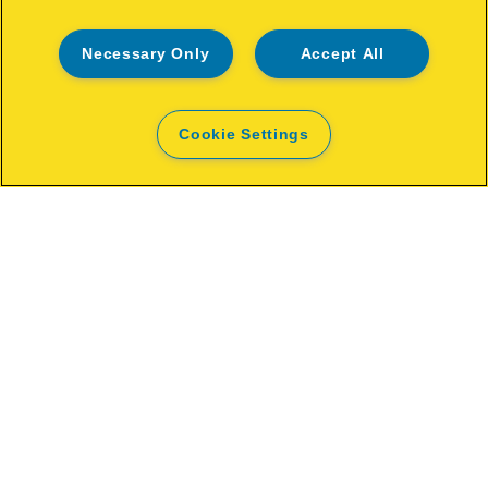
Necessary Only
Accept All
Cookie Settings
Διατρητήρας οπών Eco 20
ΔΕΊΤΕ ΤΟ ΠΡΟΪΌΝ
ΑΠΌ ΠΟΥ ΑΓΟΡΆΖΩ