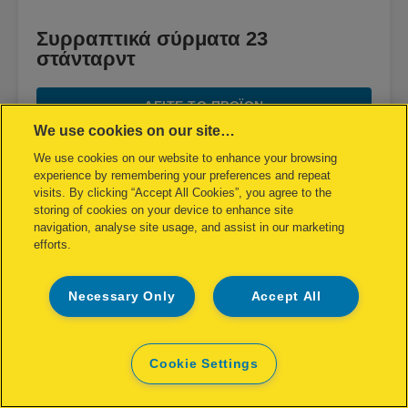
Συρραπτικά σύρματα 23
στάνταρντ
ΔΕΊΤΕ ΤΟ ΠΡΟΪΌΝ
We use cookies on our site…
ΑΠΌ ΠΟΥ ΑΓΟΡΆΖΩ
We use cookies on our website to enhance your browsing
experience by remembering your preferences and repeat
visits. By clicking “Accept All Cookies”, you agree to the
storing of cookies on your device to enhance site
navigation, analyse site usage, and assist in our marketing
efforts.
Necessary Only
Accept All
Cookie Settings