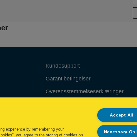
ner
Kundesupport
Garantibetingelser
Overensstemmelseserklæringer
Packaging Recycling Guidance
Accept All
Administrer mine data
ing experience by remembering your
Necessary On
Cookies”, you agree to the storing of cookies on