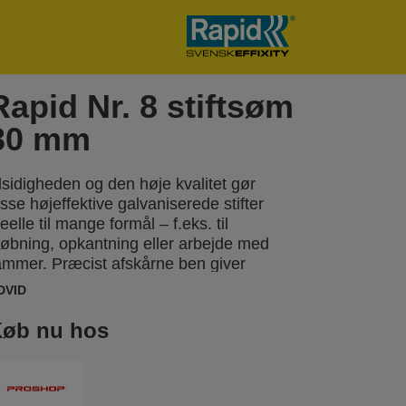
Rapid Nr. 8 stiftsøm
30 mm
lsidigheden og den høje kvalitet gør
isse højeffektive galvaniserede stifter
deelle til mange formål – f.eks. til
tøbning, opkantning eller arbejde med
ammer. Præcist afskårne ben giver
ptimal penetration af materialet. Fås
DVID
så i rustfrit stål.
øb nu hos