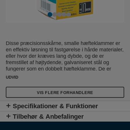
Disse præcisionsskårne, smalle hæfteklammer er
en effektiv løsning til fastgørelse i hårde materialer,
eller hvor der kræves lang dybde, og de er
fremstillet af højtydende, galvaniseret stål og
fungerer som en dobbelt hæfteklamme. De er
harpiksbelagt for at øge deres
UDVID
modstandsdygtighed over for fjernelse og er ideelle
til tunge fastgørelser, gulve, træbeklædning,
VIS FLERE FORHANDLERE
vægplader, rammer og skillevægge.
Harpiksbelægning giver dem optimale
Specifikationer & Funktioner
fastgørelsesegenskaber i træ.
Tilbehør & Anbefalinger