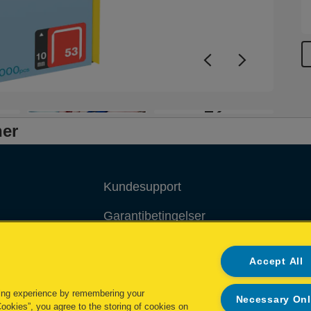
+2
ner
Kundesupport
Garantibetingelser
Overensstemmelseserklæringer
Accept All
Packaging Recycling Guidance
ing experience by remembering your
Necessary On
Administrer mine data
Cookies”, you agree to the storing of cookies on