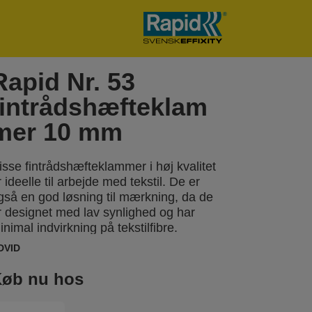
Rapid Nr. 53
fintrådshæfteklam
mer 10 mm
isse fintrådshæfteklammer i høj kvalitet
r ideelle til arbejde med tekstil. De er
gså en god løsning til mærkning, da de
r designet med lav synlighed og har
inimal indvirkning på tekstilfibre.
remstillet i højeffektiv, galvaniseret tråd
DVID
ed præcist afskårne ben, som giver
ptimal penetration. Fås også i rustfrit stål.
øb nu hos