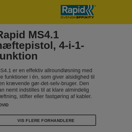
Rapid MS4.1
hæftepistol, 4-i-1-
funktion
S4.1 er en effektiv allroundløsning med
ire funktioner i én, som giver alsidighed til
en krævende gør-det-selv-bruger. Den
an nemt indstilles til at klare almindelig
æftning, stifter eller fastgøring af kabler.
erudover kan der vælges mellem 2
DVID
orskellige styrker, så der kan arbejdes
ed forskellige materialer og forskellige
VIS FLERE FORHANDLERE
tørrelser hæfteklammer. Ideel til
øbelpolstring, dekorationsarbejde med