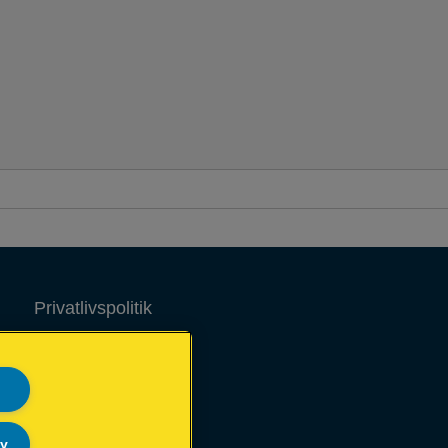
iverse tekstiltyper eller fastgøring af
æpper, quilttæpper, læder eller tyndere
rædder eller lister. Kan også bruges til
astgøring af lavspændingskabler – f.eks.
il højttalere, antenner eller computere.
Privatlivspolitik
Cookies
Juridisk meddelelse
Aftryk
ly