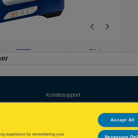
d
t
b
f
t
+12
ner
Kundesupport
Garantibetingelser
Accept All
Overensstemmelseserklæringer
Packaging Recycling Guidance
ing experience by remembering your
Necessary On