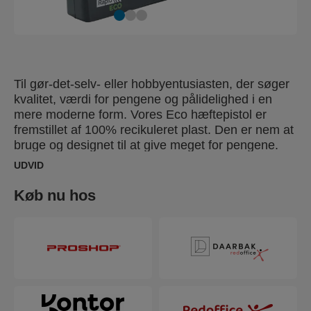
Til gør-det-selv- eller hobbyentusiasten, der søger
kvalitet, værdi for pengene og pålidelighed i en
mere moderne form. Vores Eco hæftepistol er
fremstillet af 100% recikuleret plast. Den er nem at
bruge og designet til at give meget for pengene.
Den er ideel til enklere opgaver som
UDVID
møbelpolstring og dekorativt arbejde med
forskellige typer stof eller tekstil.
Køb nu hos