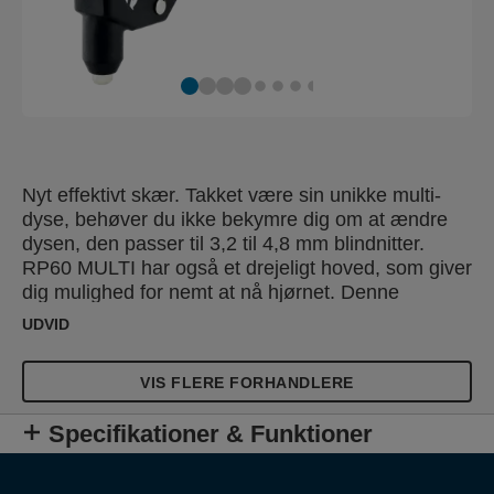
Nyt effektivt skær. Takket være sin unikke multi-
dyse, behøver du ikke bekymre dig om at ændre
dysen, den passer til 3,2 til 4,8 mm blindnitter.
RP60 MULTI har også et drejeligt hoved, som giver
dig mulighed for nemt at nå hjørnet. Denne
funktioner gør arbejdet lettere og giver også et
UDVID
perfekt resultat. Derudover et smart styresystem til
nem at kontrollere blindnittens diameter og
VIS FLERE FORHANDLERE
integrerede glidende dimensioner til måling af
nittenes højde eller materialets tykkelse. Nu kan du
Specifikationer & Funktioner
være sikker på, at den korrekte blindnitte anvendes
i det korrekte hul.