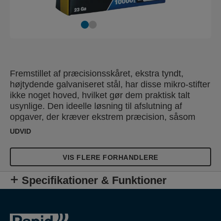
Fremstillet af præcisionsskåret, ekstra tyndt,
højtydende galvaniseret stål, har disse mikro-stifter
ikke noget hoved, hvilket gør dem praktisk talt
usynlige. Den ideelle løsning til afslutning af
opgaver, der kræver ekstrem præcision, såsom
tynde lister, dør- og vindues inddækning,
UDVID
dekoration, tyndt bordplader og møbler.
VIS FLERE FORHANDLERE
Specifikationer & Funktioner