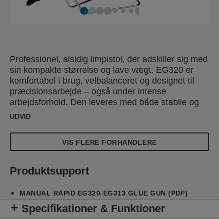
Professionel, alsidig limpistol, der adskiller sig med
sin kompakte størrelse og lave vægt. EG320 er
komfortabel i brug, velbalanceret og designet til
præcisionsarbejde – også under intense
arbejdsforhold. Den leveres med både stabile og
mobile standere, som giver alsidighed, opvarmeds
UDVID
hurtigt og har en udskiftelig tud. Har et limoutput på
1000 g/time og har en selvregulerende,
VIS FLERE FORHANDLERE
forudindstilet temperaturkontrol på 195 °C.Der
medfølger 24 stk lange limpatroner. Leveres i en
kuffert.
Produktsupport
MANUAL RAPID EG320-EG313 GLUE GUN (PDF)
Specifikationer & Funktioner