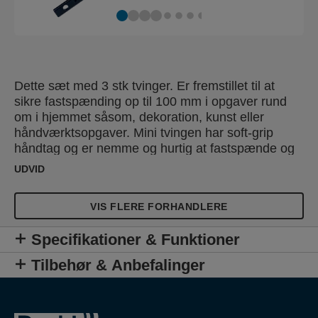
Dette sæt med 3 stk tvinger. Er fremstillet til at
sikre fastspænding op til 100 mm i opgaver rund
om i hjemmet såsom, dekoration, kunst eller
håndværktsopgaver. Mini tvingen har soft-grip
håndtag og er nemme og hurtig at fastspænde og
frigøre med kun én hånd. For ekstra alsidighed
UDVID
tillader at vende fastspændingssystemet, så der
påføres et tryk udad. Denne funktion er praktisk,
VIS FLERE FORHANDLERE
når opgaverne involverer at opretholde et hul
mellem objekter eller overflader.
Specifikationer & Funktioner
Tilbehør & Anbefalinger