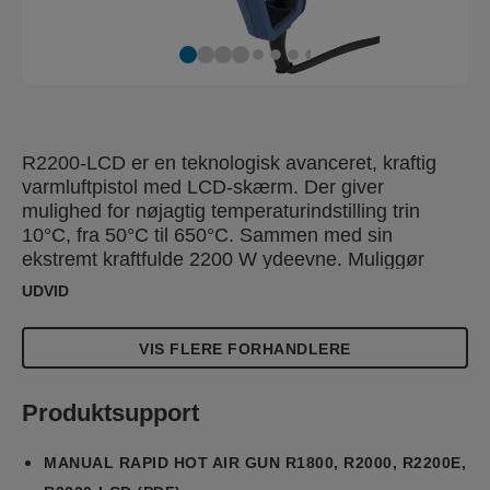
R2200-LCD er en teknologisk avanceret, kraftig
varmluftpistol med LCD-skærm. Der giver
mulighed for nøjagtig temperaturindstilling trin
10°C, fra 50°C til 650°C. Sammen med sin
ekstremt kraftfulde 2200 W ydeevne. Muliggør
effektiv brug til de mest krævende opgaver, på
UDVID
flere forskellige typer matrialer. Samtidig med at
risikoen for skader reduceres. Derudover når
VIS FLERE FORHANDLERE
R220-LCD hurtigt den ønskede arbejdstemperutur,
hvilket optimerer arbejdseffektiviteten. Beskyttelse
mod overophedning og restvarmeindikator giver en
Produktsupport
sikker håndtering efter brug. Mens LED-lys guider
dig til temperaturindstilling og luftgennemstrøm.
MANUAL RAPID HOT AIR GUN R1800, R2000, R2200E,
R2200-LCD har en stabil bund, der giver dig for at