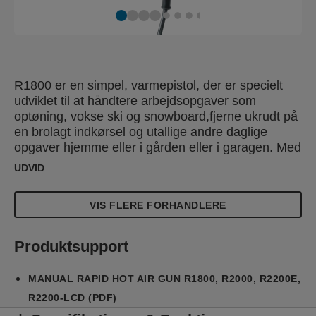
R1800 er en simpel, varmepistol, der er specielt
udviklet til at håndtere arbejdsopgaver som
optøning, vokse ski og snowboard,fjerne ukrudt på
en brolagt indkørsel og utallige andre daglige
opgaver hjemme eller i gården eller i garagen. Med
1800 W strømforsyning, to-trins
UDVID
temperaturregulering (300 ° C og 550 ° C) og
justerbar luftstrøm, får R1800 arbejdet hurtigt og
VIS FLERE FORHANDLERE
med præcision. Den har også håndtagbeskyttelse,
øget bruger sikkerheden og ro i sindet.
Produktsupport
MANUAL RAPID HOT AIR GUN R1800, R2000, R2200E,
R2200-LCD (PDF)