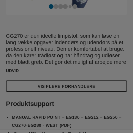
CG270 er den ideelle limpistol, som kan løse en
lang række opgaver indendørs og udendørs på et
professionelt niveau. Den er komfortabel at bruge,
da den kører trådløst og har håndtag og udløser
med blødt greb. Det gør det muligt at arbejde mere
effektivt og komfortabelt. Derudover har den
UDVID
forbedret indtag og udløsermekanisme, som er
designet til at påføre limen endnu mere jævnt. En
VIS FLERE FORHANDLERE
udskiftelig tud (sælges separat) giver mulighed for
at påføre lim i linjer og som prikker, hvilket øger
præcisionen.
Produktsupport
MANUAL RAPID POINT – EG130 – EG212 – EG250 –
CG270-EG280 - WEST (PDF)