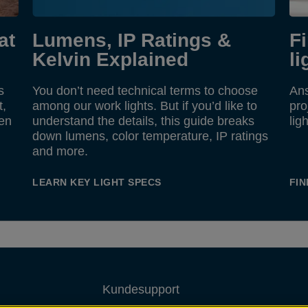
at
Lumens, IP Ratings &
F
Kelvin Explained
li
s
You don’t need technical terms to choose
Ans
t,
among our work lights. But if you’d like to
pro
hen
understand the details, this guide breaks
lig
down lumens, color temperature, IP ratings
and more.
LEARN KEY LIGHT SPECS
FIN
Kundesupport