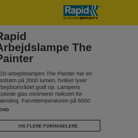
Rapid
Arbejdslampe The
Painter
ED-arbejdslampen The Painter har en
ysstrøm på 2000 lumen, hvilket lyser
rbejdsområdet godt op. Lampens
rostede glas minimerer risikoen for
lænding. Farvetemperaturen på 6000
elvin er ideel til malerarbejde og
DVID
apetsering for at hjælpe dig med at se,
vordan farverne vil se ud i naturligt lys.
VIS FLERE FORHANDLERE
igtigt ved maling og tapetsering er også
he Painters vinklingsbare lampehus for