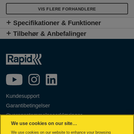
VIS FLERE FORHANDLERE
Specifikationer & Funktioner
Tilbehør & Anbefalinger
Kundesupport
Garantibetingelser
Overensstemmelseserklæringer
We use cookies on our site…
Packaging Recycling Guidance
We use cookies on our website to enhance your browsing