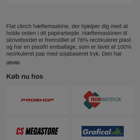
Flat clinch hæftemaskine, der hjælper dig med at
holde orden i dit papirarbejde. Hæftemaskinen til
skrivebordet er fremstillet af 76% recirkuleret plast
og har en plastfri emballage, som er lavet af 100%
recirkuleret pap med sojabaseret tryk. Den har
også patenteret SuperFlatClinch-teknologi, der
UDVID
reducerer papirstakkene med 40%, så du kan få
mere plads i dine mapper og brevbakker. Denne
Køb nu hos
100 % recirkulerbare hæftemaskine er designet til
at hæfte op til 25 ark papir og er ideel til alle dine
daglige hæfteopgaver.