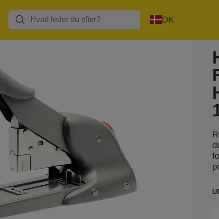
DK
R
d
f
p
U