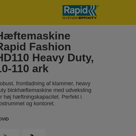
Hæftemaskine
Rapid Fashion
HD110 Heavy Duty,
10-110 ark
obust, frontladning af klammer, heavy
uty blokhæftemaskine med udveksling
or høj hæftningskapacitet. Perfekt i
ostrummet og kontoret.
DVID