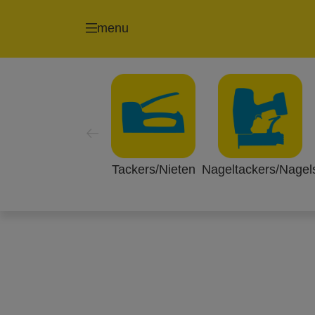
menu
Inspiratie lijm/lijm
Raak geïnspireerd, zie wat er allemaal mog
Knutselen en decoreren
Bevestigen en repareren
Tackers/Nieten
Nageltackers/Nagel