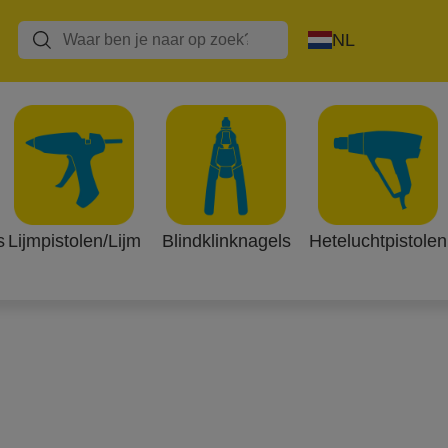
NL
pistolen
elijk is met een lijmpistool en lijm.
s
Lijmpistolen/Lijm
Blindklinknagels
Heteluchtpistolen