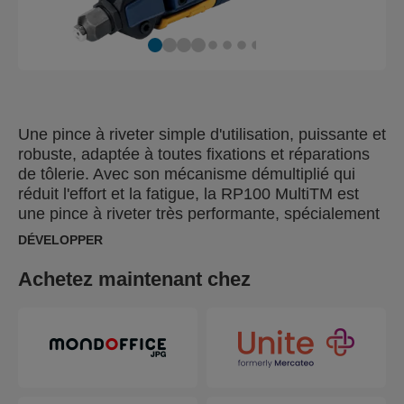
Une pince à riveter simple d'utilisation, puissante et
robuste, adaptée à toutes fixations et réparations
de tôlerie. Avec son mécanisme démultiplié qui
réduit l'effort et la fatigue, la RP100 MultiTM est
une pince à riveter très performante, spécialement
conçue pour une utilisation intensive dans la
DÉVELOPPER
plupart des projets de rivetage. Sa poignée souple
antidérapante et son corps en aluminium léger
Achetez maintenant chez
augmentent le confort, particulièrement pour les
travaux de longue durée. Elle est équipée du
système unique de buse MultiTM, qui vous
permettra d’utiliser tous les diamètres de rivets
sans changer la buse – gain de temps optimal.
Deux outils de calibrages (mesure du diamètre du