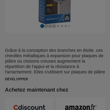
Grâce à la conception des branches en étoile, ces
chevilles métalliques à expansion pour plaques de
plâtre ou cloisons creuses augmentent la
répartition de l'appui et la résistance à
l'arrachement. Elles s'utilisent sur plaques de plâtre
simples, panneaux de particules (agglomérés) et
DÉVELOPPER
panneaux de fibres, mais aussi panneaux
plastiques, métalliques ou stratifiés d'une
Achetez maintenant chez
épaisseur entre 6 et 21mm. Toutes nos chevilles
sont fournies avec un foret de perçage et un
embout de vissage correspondants. Pour une pose
rapide et sans effort, utilisez les pinces à