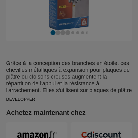
Grâce à la conception des branches en étoile, ces
chevilles métalliques à expansion pour plaques de
plâtre ou cloisons creuses augmentent la
répartition de l'appui et la résistance à
l'arrachement. Elles s'utilisent sur plaques de plâtre
simples, panneaux de particules (agglomérés) et
DÉVELOPPER
panneaux de fibres, mais aussi panneaux
plastiques, métalliques ou stratifiés d'une
Achetez maintenant chez
épaisseur entre 6 et 16mm. Toutes nos chevilles
sont fournies avec un foret de perçage et un
embout de vissage correspondants. Pour une pose
rapide et sans effort, utilisez les pinces à