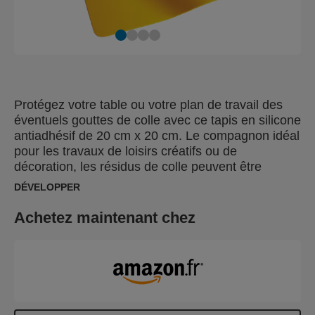
Protégez votre table ou votre plan de travail des
éventuels gouttes de colle avec ce tapis en silicone
antiadhésif de 20 cm x 20 cm. Le compagnon idéal
pour les travaux de loisirs créatifs ou de
décoration, les résidus de colle peuvent être
facilement enlevés de la surface en silicone après
DÉVELOPPER
leur refroidissement, laissant le tapis comme neuf.
Le tapis peut également être utilisé pour créer des
Achetez maintenant chez
formes ou motifs décoratifs à l'aide de colle, car
ceux-ci sont faciles à retirer de la surface
antiadhésive lorsqu'ils sont secs.