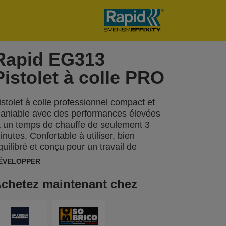
Rapid EG313
Pistolet à colle PRO
istolet à colle professionnel compact et
aniable avec des performances élevées
t un temps de chauffe de seulement 3
inutes. Confortable à utiliser, bien
quilibré et conçu pour un travail de
récision même en utilisation intensive,
ÉVELOPPER
'EG313 est fourni avec un support fixe
table et une buse interchangeable.
chetez maintenant chez
élivre un débit de colle de 900 g/heure et
ispose d'un auto-réglage de la
empérature à 195 °C.