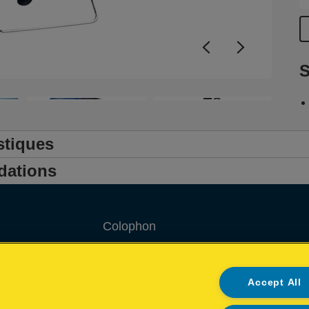
S
+8
stiques
dations
Colophon
Privacy policy
Accept All
Politique concernant les cookies