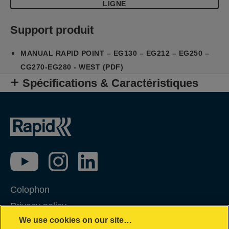
LIGNE
Support produit
MANUAL RAPID POINT – EG130 – EG212 – EG250 –
CG270-EG280 - WEST (PDF)
Spécifications & Caractéristiques
Colophon
Privacy policy
We use cookies on our site…
Politique concernant les cookies