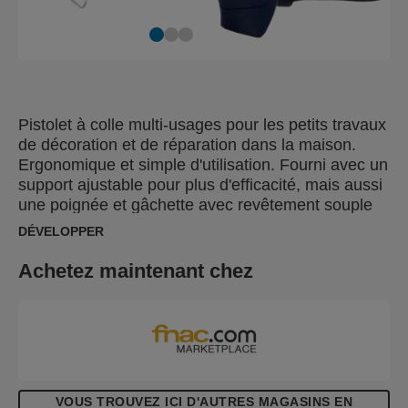
Pistolet à colle multi-usages pour les petits travaux
de décoration et de réparation dans la maison.
Ergonomique et simple d'utilisation. Fourni avec un
support ajustable pour plus d'efficacité, mais aussi
une poignée et gâchette avec revêtement souple
antidérapant pour une utilisation plus facile et un
DÉVELOPPER
confort amélioré, et une buse avec protection en
silicone.
Achetez maintenant chez
VOUS TROUVEZ ICI D'AUTRES MAGASINS EN