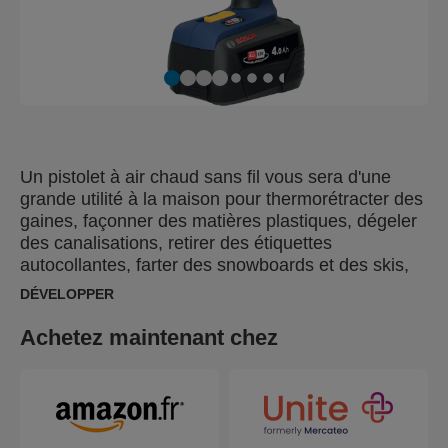
Un pistolet à air chaud sans fil vous sera d'une
grande utilité à la maison pour thermorétracter des
gaines, façonner des matières plastiques, dégeler
des canalisations, retirer des étiquettes
autocollantes, farter des snowboards et des skis,
ou pourquoi pas pour enlever les mauvaises
DÉVELOPPER
herbes. Le pistolet à air chaud Rapid RX1000
atteint rapidement 550 °C, ce qui couvre la plupart
Achetez maintenant chez
des exigences. Un écran LCD clair pour réguler la
température et le débit d'air affiche également l'état
de charge de la batterie. Une caractéristique
unique permettant de retirer facilement la buse,
encore chaude, sans se brûler offre une sécurité