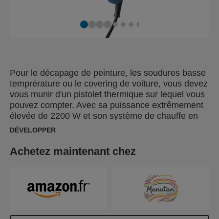
Pour le décapage de peinture, les soudures basse
temprérature ou le covering de voiture, vous devez
vous munir d'un pistolet thermique sur lequel vous
pouvez compter. Avec sa puissance extrêmement
élevée de 2200 W et son système de chauffe en
céramique, le R2200-E assure des hautes
DÉVELOPPER
performances pour les applications les plus
techniques en usage intensif. Il possède
Achetez maintenant chez
également un indicateur de température résiduelle
qui permet une manipulation sûre après utilisation.
L'affichage LED communique le débit d'air et les
réglages de température sélectionnés (3 réglages
différents pour chaque). Le R2200-E a une montée
en température rapide et stable, qui améliore