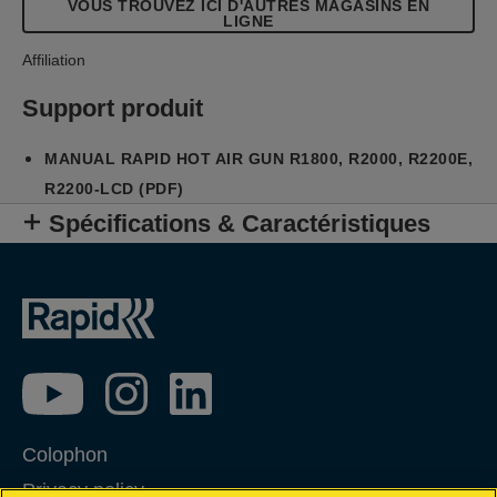
VOUS TROUVEZ ICI D'AUTRES MAGASINS EN
l'efficacité de vos travaux. Sur 3 positions, la
LIGNE
température est réglable entre 60°C et 650°C pour
s'ajuster au travail souhaité.
Affiliation
Support produit
MANUAL RAPID HOT AIR GUN R1800, R2000, R2200E,
R2200-LCD (PDF)
Spécifications & Caractéristiques
Colophon
Privacy policy