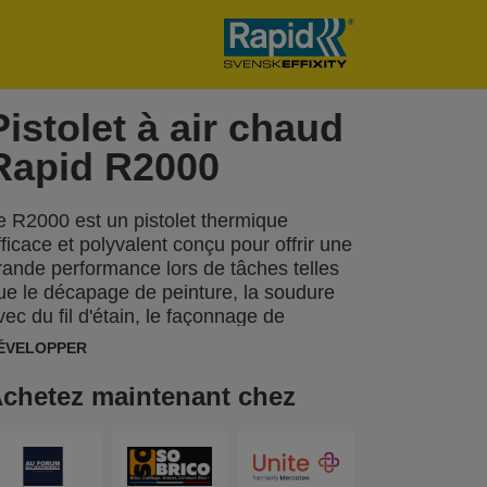
Pistolet à air chaud
Rapid R2000
e R2000 est un pistolet thermique
fficace et polyvalent conçu pour offrir une
rande performance lors de tâches telles
ue le décapage de peinture, la soudure
vec du fil d'étain, le façonnage de
lastique, le fartage de skis et la
ÉVELOPPER
éparation de câbles électriques. Son
emps de chauffe rapide réduit les temps
chetez maintenant chez
'arrêt, tandis qu'un régulateur de
empérature à trois niveaux offre une
récision ajustée pour chaque application
u quotidien. Sa prise en main est très