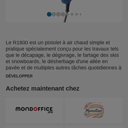
Le R1800 est un pistolet à air chaud simple et
pratique spécialement conçu pour les travaux tels
que le décapage, le dégivrage, le fartage des skis
et snowboards, le désherbage d'une allée en
pavée et de multiples autres tâches quotidiennes à
la maison, dans la cour ou au garage. Avec une
DÉVELOPPER
puissance de 1800 W, une régulation de
température à deux niveaux (300°C et 550°C) et
Achetez maintenant chez
un débit d'air réglable, le R1800 accomplit la tâche
souhaitée rapidement et avec précision. Doté
également d'une protection de poignée, l'utilisateur
se sentira en toute sécurité.