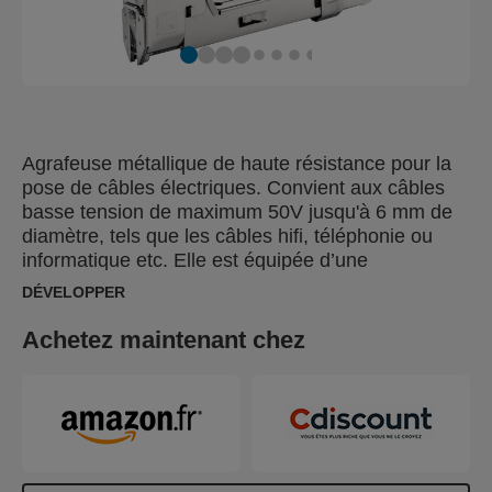
Agrafeuse métallique de haute résistance pour la
pose de câbles électriques. Convient aux câbles
basse tension de maximum 50V jusqu'à 6 mm de
diamètre, tels que les câbles hifi, téléphonie ou
informatique etc. Elle est équipée d’une
technologie brevetée, la technologie Powercurve,
DÉVELOPPER
développée avec une physiothérapeute, pour
soulager les muscles de l'avant-bras en réduisant
Achetez maintenant chez
l’effort jusqu’à 40% et d’un réglage de la puissance
de frappe à 3 positions.
Parfaite pour les utilisations journalières et
intensives.