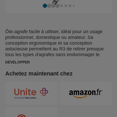
Ôte-agrafe facile à utiliser, idéal pour un usage
professionnel, domestique ou amateur. Sa
conception ergonomique et sa conception
astucieuse permettent au R3 de retirer presque
tous les types d'agrafes sans endommager le
matériau environnant. Aussi efficace sur les
DÉVELOPPER
agrafes longues que courtes.
Achetez maintenant chez