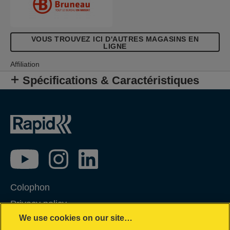
VOUS TROUVEZ ICI D'AUTRES MAGASINS EN
LIGNE
Affiliation
Spécifications & Caractéristiques
Colophon
Privacy policy
We use cookies on our site…
Politique concernant les cookies