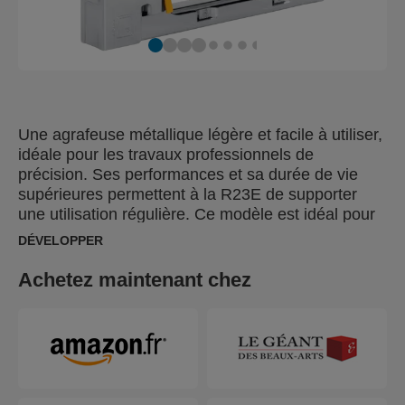
Une agrafeuse métallique légère et facile à utiliser,
idéale pour les travaux professionnels de
précision. Ses performances et sa durée de vie
supérieures permettent à la R23E de supporter
une utilisation régulière. Ce modèle est idéal pour
les petites mains et peut être utilisé pour diverses
DÉVELOPPER
tâches, comme les travaux tapissiers et
d'ameublements ou la pose de tissus fins, de cuir,
Achetez maintenant chez
de papier, d'étiquettes ou de textiles délicats.