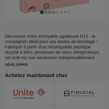
Découvrez notre incroyable agrafeuse R13 - le
compagnon idéal pour vos envies de bricolage !
Fabriqué à partir d'un remarquable plastique
recyclé à 89%, provenant de vieux réfrigérateurs,
cet outil est non seulement indispensablement
pratique, mais aussi un choix respectueux de
DÉVELOPPER
l'environnement. Fièrement produit dans notre ville
natale de Hestra, en Suède, symbole de haute
Achetez maintenant chez
qualité et de fiabilité. La bruyère, en suédois
"ljung", est profondément enracinée dans la faune
suédoise et nous a inspiré pour sa belle couleur
rose poudré. Alignée sur les dernières tendances
en matière de décoration intérieure, cette
agrafeuse deviendra un ajout élégant et