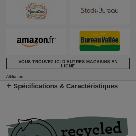
fonctionnel à votre atelier. Notre agrafeuse est
conçue avec soin et adaptée à vos besoins. Elle
est légère, maniable et idéale pour les petites
décorations, les travaux tapissiers avec divers
types de textiles, la pose d'affiches ou de cuir.
VOUS TROUVEZ ICI D'AUTRES MAGASINS EN
LIGNE
Affiliation
Spécifications & Caractéristiques