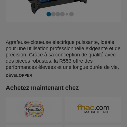
Agrafeuse-cloueuse électrique puissante, idéale
pour une utilisation professionnelle exigeante et de
précision. Grâce à sa conception de qualité avec
des pièces robustes, la R553 offre des
performances élevées et une longue durée de vie,
même en utilisation intensive. Parfaite pour les
DÉVELOPPER
travaux les plus exigeants : sellerie/tapisserie,
entoilage, etc... Système de désenraiement
Achetez maintenant chez
accessible par l'avant. Long cordon de 3,5 mètres
pour augmenter l'accessibilité et l'efficacité. Elle est
également livrée dans un coffret de protection,
pratique pour le rangement et le transport qui
comprend un set de 540 agrafes et 750 pointes et
un guide de démarrage vous aidant à utiliser l'outil